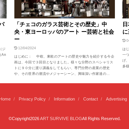
パ
「チェコのガラス芸術とその歴史」中
日
央・東ヨーロッパのアート ー芸術と社会
に
ー
0
12/04/2024
t（ジ
は
An
一
はじめに： 中欧、東欧のアートの歴史や魅力を紹介する今企
げ
画は、今回で３回目となりました。様々な分野のスペシャリス
多
トに９０分に渡り講義をしてもらい、専門分野の産業の歴史
や、その世界の潮流やメジャーシーン、興味深い作家達の…
Home
Privacy Policy
Information
Contact
Advertising
©Copyright2026
ART SURVIVE BLOG
All Rights Reserved.