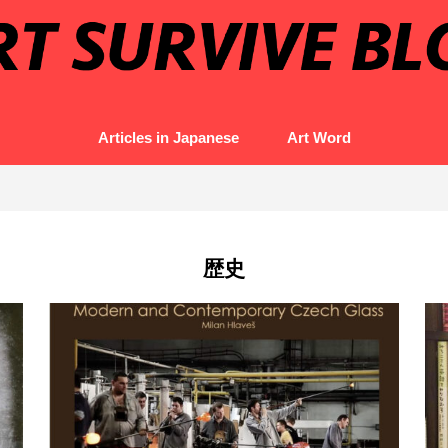
Articles in Japanese
Art Word
歴史