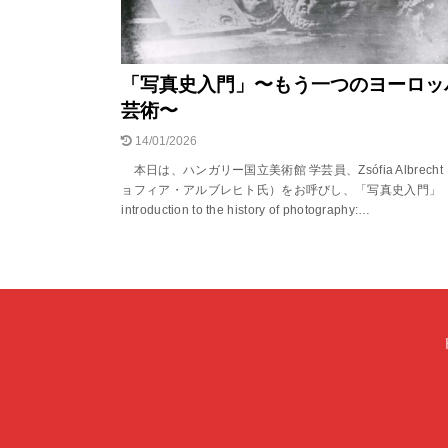
「写真史入門」〜もう一つのヨーロッ
芸術〜
14/01/2026
本日は、ハンガリー国立美術館 学芸員、Zsófia Albrech
ョフィア・アルブレヒト氏）をお呼びし、「写真史入門」（
introduction to the history of photography:…