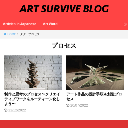
Articles in Japanese
Art Word
HOME
タグ : プロセス
プロセス
制作と思考のプロセス〜クリエイ
アート作品の設計手順＆創造プロ
ティブワークをルーティーン化し
セス
よう〜
20/07/2022
22/12/2022