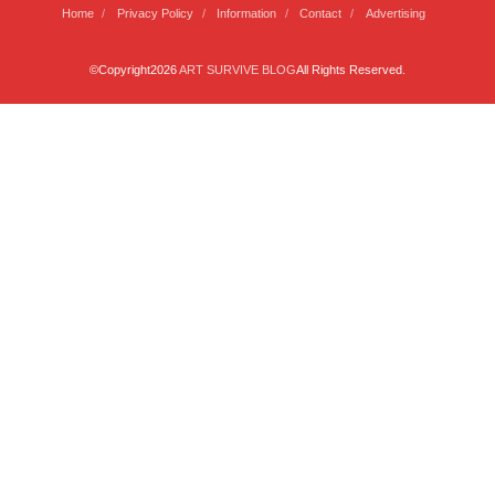
Home
Privacy Policy
Information
Contact
Advertising
©Copyright2026
ART SURVIVE BLOG
All Rights Reserved.