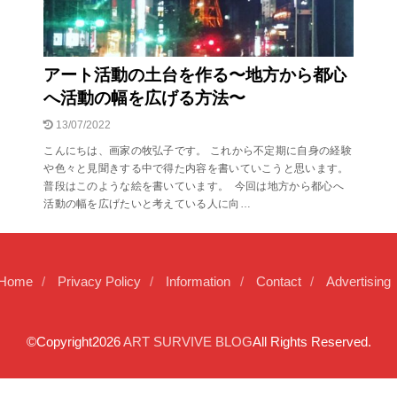
アート活動の土台を作る〜地方から都心
へ活動の幅を広げる方法〜
13/07/2022
こんにちは、画家の牧弘子です。 これから不定期に自身の経験
や色々と見聞きする中で得た内容を書いていこうと思います。
普段はこのような絵を書いています。 今回は地方から都心へ
活動の幅を広げたいと考えている人に向…
Home
Privacy Policy
Information
Contact
Advertising
©Copyright2026
ART SURVIVE BLOG
All Rights Reserved.