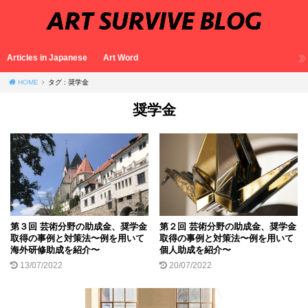
Articles in Japanese
Art Word
HOME
タグ : 奨学金
奨学金
第３回 芸術分野の助成金、奨学金
第２回 芸術分野の助成金、奨学金
取得の事例と対策法〜例を用いて
取得の事例と対策法〜例を用いて
海外研修助成を紹介〜
個人助成を紹介〜
13/07/2022
20/07/2022