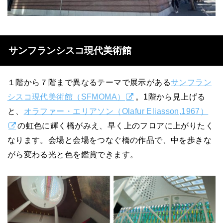
サンフランシスコ現代美術館
１階から７階まで異なるテーマで展示がある
サンフラン
シスコ現代美術館（SFMOMA）
。1階から見上げる
と、
オラファー・エリアソン（Olafur Eliasson,1967）
の虹色に輝く橋がみえ、早く上のフロアに上がりたく
なります。会場と会場をつなぐ橋の作品で、中を歩きな
がら変わる光と色を鑑賞できます。