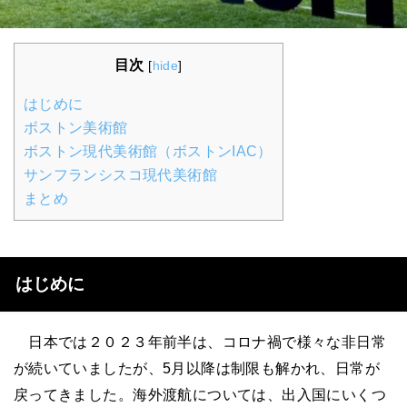
目次
[
hide
]
はじめに
ボストン美術館
ボストン現代美術館（ボストンIAC）
サンフランシスコ現代美術館
まとめ
はじめに
日本では２０２３年前半は、コロナ禍で様々な非日常
が続いていましたが、5月以降は制限も解かれ、日常が
戻ってきました。海外渡航については、出入国にいくつ