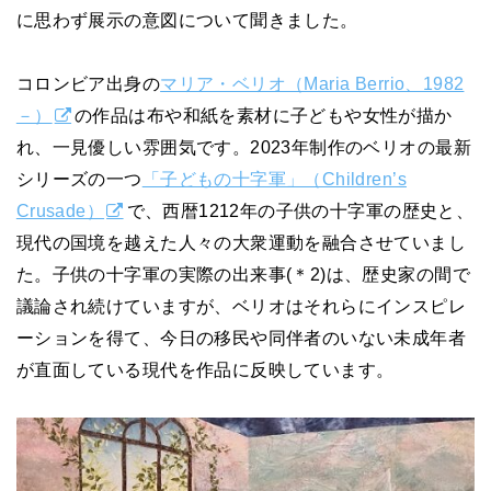
に思わず展示の意図について聞きました。
コロンビア出身の
マリア・ベリオ（Maria Berrio、1982
－）
の作品は布や和紙を素材に子どもや女性が描か
れ、一見優しい雰囲気です。2023年制作のベリオの最新
シリーズの一つ
「子どもの十字軍」（Children’s
Crusade）
で、西暦1212年の子供の十字軍の歴史と、
現代の国境を越えた人々の大衆運動を融合させていまし
た。子供の十字軍の実際の出来事(＊2)は、歴史家の間で
議論され続けていますが、ベリオはそれらにインスピレ
ーションを得て、今日の移民や同伴者のいない未成年者
が直面している現代を作品に反映しています。