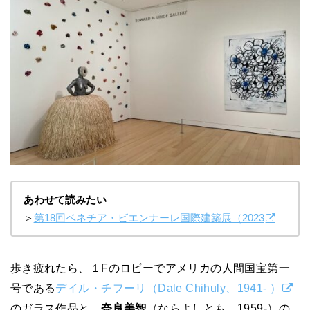
あわせて読みたい
＞
第18回ベネチア・ビエンナーレ国際建築展（2023
歩き疲れたら、１Fのロビーでアメリカの人間国宝第一
号である
デイル・チフーリ（Dale Chihuly、1941- ）
のガラス作品と、
奈良美智
（ならよしとも、1959-）の