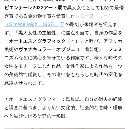
ビエンナーレ2022アート展
で黒人女性として初めて最優
秀賞である金の獅子賞を受賞した
シモーヌ・リー
（Simone leigh、1967-）
の彫刻が来場者を迎えま
す。「黒人女性の主観性」に焦点を当て、自身の作品を
「
オートエスノグラフィック
（＊）」と呼び、アフリカ
美術や
ヴァナキュラー・オブジェ
（土着芸術）、
フェミ
ニズム
などに関心を寄せている作家です。様々な時代の
女性をモチーフにした作品、女性作家による作品を一つ
の美術館で鑑賞し、その違いをもたらした時代の変化を
意識させられます。
＊オートエスノグラフィー：民族誌。自分の過去の経験
と調査に基づき、より広い文化的、社会的な意味・理解
へと結びつける研究の一形態。