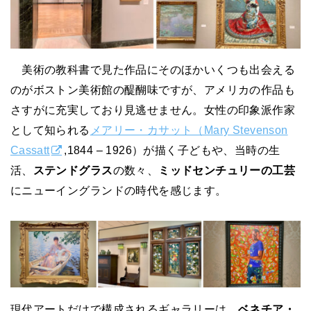
美術の教科書で見た作品にそのほかいくつも出会える
のがボストン美術館の醍醐味ですが、アメリカの作品も
さすがに充実しており見逃せません。女性の印象派作家
として知られる
メアリー・カサット（Mary Stevenson
Cassatt
,1844 – 1926）が描く子どもや、当時の生
活、
ステンドグラス
の数々、
ミッドセンチュリーの工芸
にニューイングランドの時代を感じます。
現代アートだけで構成されるギャラリーは、
ベネチア・